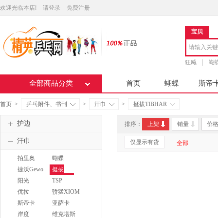
欢迎光临本店!
请登录
免费注册
宝贝
狂飚
蝴
全部商品分类
首页
蝴蝶
斯帝
首页
>
乒乓附件、书刊
>
汗巾
>
挺拔TIBHAR
护边
排序：
上架
销量
价
汗巾
仅显示有货
全部
拍里奥
蝴蝶
PALIO
BUTTERFLY
捷沃Gewo
挺拔
TIBHAR
阳光
TSP
SUNFLEX
优拉
骄猛XIOM
JOOLA
斯帝卡
亚萨卡
STIGA
Yasaka
岸度
维克塔斯