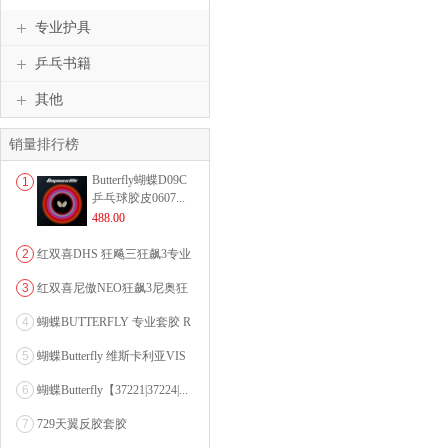
ANDRO
VICTAS
专业护具
乒乓书籍
其他
销量排行榜
Butterfly蝴蝶D09C
1
乒乓球胶皮0607...
488.00
2
红双喜DHS 狂飚三狂飙3专业
乒乓球粘性反胶套胶...
3
红双喜尼傲NEO狂飙3尼奥狂
3狂飚三（含37度柔...
4
蝴蝶BUTTERFLY 专业套胶 R
OZENA（...
5
蝴蝶Butterfly 维斯卡利亚VIS
CARI...
6
蝴蝶Butterfly【37221|37224|...
7
729天翼反胶套胶