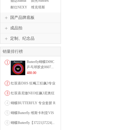
颁达Banda
阳光Sunflex
耐仕NEXY
维克塔斯
VICTAS
国产品牌底板
成品拍
定制、纪念品
销量排行榜
Butterfly蝴蝶D09C
1
乒乓球胶皮0607...
488.00
2
红双喜DHS 狂飚三狂飙3专业
乒乓球粘性反胶套胶...
3
红双喜尼傲NEO狂飙3尼奥狂
3狂飚三（含37度柔...
4
蝴蝶BUTTERFLY 专业套胶 R
OZENA（...
5
蝴蝶Butterfly 维斯卡利亚VIS
CARI...
6
蝴蝶Butterfly【37221|37224|...