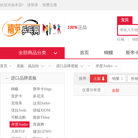
欢迎光临本店!
请登录
免费注册
宝贝
狂飚
蝴
全部商品分类
首页
蝴蝶
斯帝
首页
>
底板、成品拍
>
进口品牌底板
>
岸度Andro
进口品牌底板
排序：
上架
销量
价
蝴蝶
斯帝卡Stiga
仅显示有货
全部
Butterfly
亚萨卡
多尼克
Yasaka
Donic
尼塔库
达克Darker
Nittaku
优拉Joola
骄猛XIOM
可酷达酷
挺拔Tibhar
KKT
岸度Andro
育康腾
EAKENT
大和TSP
捷沃GEWO