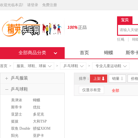
欢迎光临本店!
请登录
免费注册
宝贝
狂飚
蝴
全部商品分类
首页
蝴蝶
斯帝
首页
>
服装、球鞋、球袜
>
乒乓球鞋
>
专业儿童运动鞋
乒乓服装
排序：
上架
销量
价
乒乓球鞋
仅显示有货
全部
美津浓
蝴蝶
MIZUNO
BUTTERFLY
斯帝卡
优拉
STIGA
JOOLA
亚瑟士
多尼克
ASICS
DONIC
挺拔
大和TSP
TIBHAR
双鱼 Double
骄猛XIOM
Fish
阳光
亚萨卡