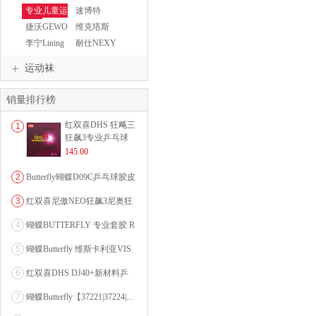
SUNFLEX
YASAKA
专业儿童运
速博特
动鞋
捷沃GEWO
维克塔斯
VICTAS
李宁Lining
耐仕NEXY
运动袜
销量排行榜
红双喜DHS 狂飚三
1
狂飙3专业乒乓球
粘性反胶套胶...
145.00
2
Butterfly蝴蝶D09C乒乓球胶皮
0607...
3
红双喜尼傲NEO狂飙3尼奥狂
3狂飚三（含37度柔...
4
蝴蝶BUTTERFLY 专业套胶 R
OZENA（...
5
蝴蝶Butterfly 维斯卡利亚VIS
CARI...
6
红双喜DHS DJ40+新材料乒
乓球 WTT系列...
7
蝴蝶Butterfly【37221|37224|...