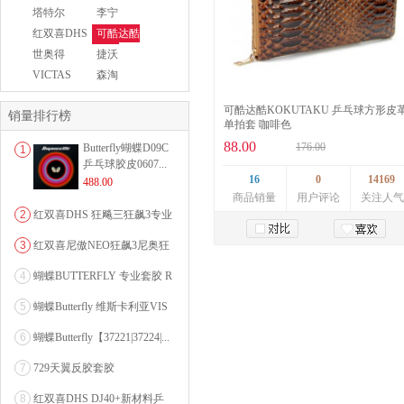
MIZUNO
EAKENT
塔特尔
李宁
TUTTLE
LINING
红双喜DHS
可酷达酷
KKT
世奥得
捷沃
Sword
【GEWO】
VICTAS
森淘
SENNTEL
可酷达酷KOKUTAKU 乒乓球方形皮
销量排行榜
单拍套 咖啡色
88.00
176.00
Butterfly蝴蝶D09C
1
乒乓球胶皮0607...
16
0
14169
488.00
商品销量
用户评论
关注人气
2
红双喜DHS 狂飚三狂飙3专业
乒乓球粘性反胶套胶...
3
红双喜尼傲NEO狂飙3尼奥狂
加入购物车
3狂飚三（含37度柔...
4
蝴蝶BUTTERFLY 专业套胶 R
OZENA（...
5
蝴蝶Butterfly 维斯卡利亚VIS
CARI...
6
蝴蝶Butterfly【37221|37224|...
7
729天翼反胶套胶
8
红双喜DHS DJ40+新材料乒