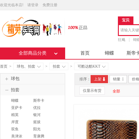
欢迎光临本店!
请登录
免费注册
宝贝
狂飚
蝴
全部商品分类
首页
蝴蝶
斯帝
首页
>
球包、拍套
>
拍套
>
可酷达酷KKT
球包
排序：
上架
销量
价
拍套
仅显示有货
全部
蝴蝶
斯帝卡
BUTTERFLY
STIGA
亚萨卡
优拉
YASAKA
JOOLA
精英
银河
YINHE
岸度
挺拔
ANDRO
TIBHAR
双鱼
阳光
DOUBLEFISH
SUNFLEX
美津浓
育康腾