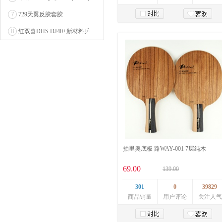
7
729天翼反胶套胶
加入购物车
8
红双喜DHS DJ40+新材料乒
乓球 WTT系列...
拍里奥底板 路WAY-001 7层纯木
69.00
139.00
301
0
39829
商品销量
用户评论
关注人气