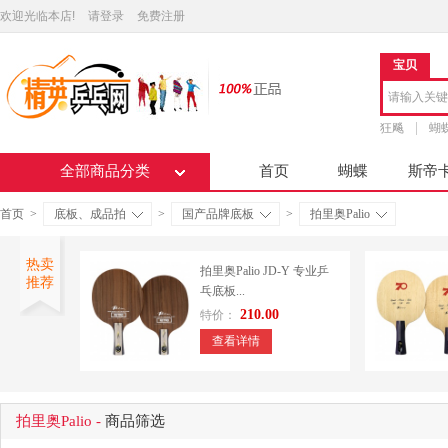
欢迎光临本店!
请登录
免费注册
宝贝
狂飚
蝴
全部商品分类
首页
蝴蝶
斯帝
首页
>
底板、成品拍
>
国产品牌底板
>
拍里奥Palio
热卖
拍里奥Palio JD-Y 专业乒
推荐
乓底板...
210.00
特价：
查看详情
拍里奥Palio -
商品筛选