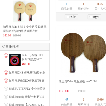
1
1
11377
商品销量
用户评论
关注人气
加入购物车
拍里奥Palio SPS-1 专业乒乓底板 五
层纯木 经典的练功弧圈底板
140.00
200.00
销量排行榜
Butterfly蝴蝶D09C
1
乒乓球胶皮0607...
488.00
2
红双喜DHS 狂飚三狂飙3专业
乒乓球粘性反胶套胶...
3
红双喜尼傲NEO狂飙3尼奥狂
拍里奥Palio 专业底板 WAY 005
3狂飚三（含37度柔...
4
蝴蝶BUTTERFLY 专业套胶 R
108.00
190.00
OZENA（...
5
蝴蝶Butterfly 维斯卡利亚VIS
47
2
19686
CARI...
商品销量
用户评论
关注人气
6
蝴蝶Butterfly【37221|37224|...