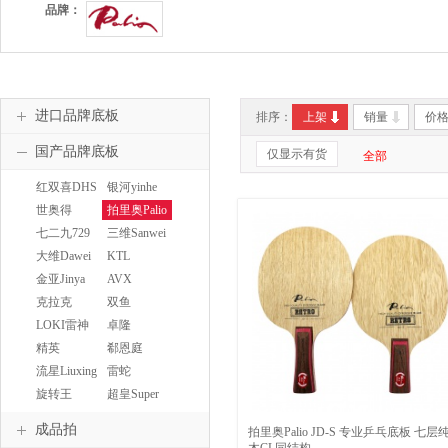
品牌：
进口品牌底板
排序：
上架
销量
价
国产品牌底板
仅显示有货
全部
红双喜DHS
银河yinhe
世奥得
拍里奥Palio
SWORD
七二九729
三维Sanwei
大维Dawei
KTL
金亚Jinya
AVX
克拉克
双鱼
Crack
DOUBLEFISH
LOKI雷神
卓隆
精英
郗恩庭
TTSHOP
流星Liuxing
雷蛇
RAZER
旋转王
超皇Super
SPINLORD
kaiser
成品拍
拍里奥Palio JD-S 专业乒乓底板 七层