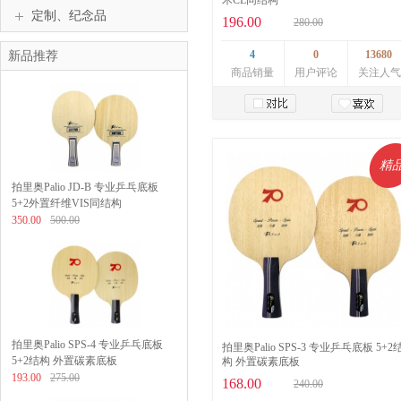
木CL同结构
定制、纪念品
196.00
280.00
4
0
13680
新品推荐
商品销量
用户评论
关注人气
加入购物车
精
拍里奥Palio JD-B 专业乒乓底板
5+2外置纤维VIS同结构
350.00
500.00
拍里奥Palio SPS-4 专业乒乓底板
拍里奥Palio SPS-3 专业乒乓底板 5+2
5+2结构 外置碳素底板
构 外置碳素底板
193.00
275.00
168.00
240.00