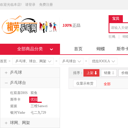
欢迎光临本店!
请登录
免费注册
宝贝
狂飚
蝴
全部商品分类
首页
蝴蝶
斯帝
首页
>
乒乓球、球台、网架
>
乒乓球台
>
优拉JOOLA
乒乓球
排序：
上架
销量
价
乒乓球台
仅显示有货
全部
红双喜DHS
双鱼
DOUBLEFISH
斯帝卡
优拉
STIGA
JOOLA
挺拔
三维Sanwei
TIBHAR
银河Yinhe
七二九729
球网、网架