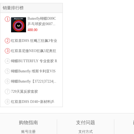
销量排行榜
Butterfly蝴蝶D09C
1
乒乓球胶皮0607...
488.00
2
红双喜DHS 狂飚三狂飙3专业
乒乓球粘性反胶套胶...
3
红双喜尼傲NEO狂飙3尼奥狂
3狂飚三（含37度柔...
4
蝴蝶BUTTERFLY 专业套胶 R
OZENA（...
5
蝴蝶Butterfly 维斯卡利亚VIS
CARI...
6
蝴蝶Butterfly【37221|37224|...
7
729天翼反胶套胶
8
红双喜DHS DJ40+新材料乒
乓球 WTT系列...
购物指南
支付问题
账号注册
支付方式