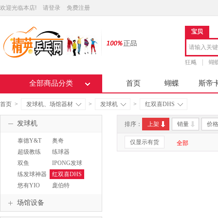
欢迎光临本店!
请登录
免费注册
宝贝
狂飚
蝴
全部商品分类
首页
蝴蝶
斯帝
首页
>
发球机、场馆器材
>
发球机
>
红双喜DHS
发球机
排序：
上架
销量
价
泰德Y&T
奥奇
仅显示有货
全部
OUKEI
超级教练
练球器
双鱼
IPONG发球
DOUBLEFISH
机
练发球神器
红双喜DHS
悠有YIO
庞伯特
pangbot
场馆设备