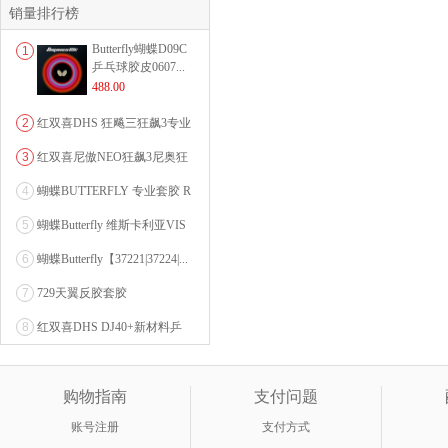
销量排行榜
Butterfly蝴蝶D09C
1
乒乓球胶皮0607...
488.00
2
红双喜DHS 狂飚三狂飙3专业
乒乓球粘性反胶套胶...
3
红双喜尼傲NEO狂飙3尼奥狂
3狂飚三（含37度柔...
4
蝴蝶BUTTERFLY 专业套胶 R
OZENA（...
5
蝴蝶Butterfly 维斯卡利亚VIS
CARI...
6
蝴蝶Butterfly【37221|37224|...
7
729天翼反胶套胶
8
红双喜DHS DJ40+新材料乒
乓球 WTT系列...
购物指南
支付问题
账号注册
支付方式