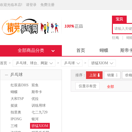
欢迎光临本店!
请登录
免费注册
宝贝
狂飚
蝴
全部商品分类
首页
蝴蝶
斯帝
首页
>
乒乓球、球台、网架
>
乒乓球
>
骄猛XIOM
乒乓球
排序：
上架
销量
价
红双喜DHS
双鱼
仅显示有货
全部
DOUBLEFISH
蝴蝶
斯帝卡
BUTTERFLY
STIGA
大和TSP
优拉
JOOLA
挺拔
训练用球
TIBHAR
拍里奥
七二九729
IPONG
银河
YINHE
三维
骄猛XIOM
SANWEI