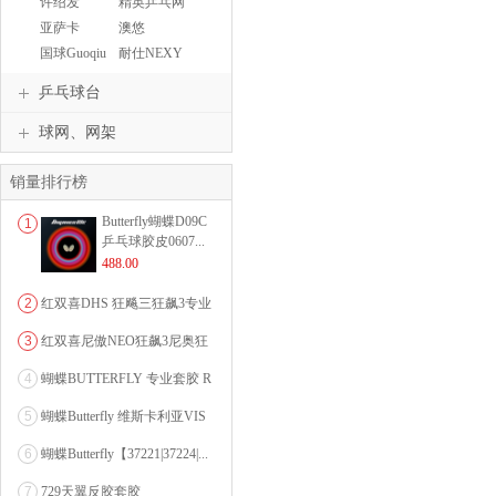
许绍发
精英乒乓网
亚萨卡
澳悠
Yasaka
OWNWIN
国球Guoqiu
耐仕NEXY
乒乓球台
球网、网架
销量排行榜
Butterfly蝴蝶D09C
1
乒乓球胶皮0607...
488.00
2
红双喜DHS 狂飚三狂飙3专业
乒乓球粘性反胶套胶...
3
红双喜尼傲NEO狂飙3尼奥狂
3狂飚三（含37度柔...
4
蝴蝶BUTTERFLY 专业套胶 R
OZENA（...
5
蝴蝶Butterfly 维斯卡利亚VIS
CARI...
6
蝴蝶Butterfly【37221|37224|...
7
729天翼反胶套胶