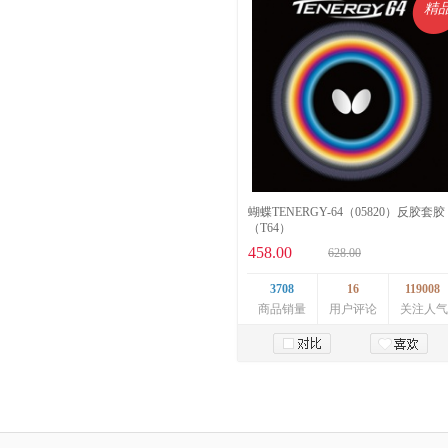
精
蝴蝶TENERGY-64（05820）反胶套胶
（T64）
458.00
628.00
3708
16
119008
商品销量
用户评论
关注人气
加入购物车