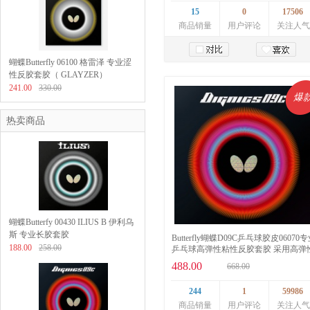
15
0
17506
商品销量
用户评论
关注人气
蝴蝶Butterfly 06100 格雷泽 专业涩
加入购物车
性反胶套胶（ GLAYZER）
241.00
330.00
爆
热卖商品
蝴蝶Butterfy 00430 ILIUS B 伊利乌
斯 专业长胶套胶
Butterfly蝴蝶D09C乒乓球胶皮06070
188.00
258.00
乒乓球高弹性粘性反胶套胶 采用高弹
海绵
488.00
668.00
244
1
59986
商品销量
用户评论
关注人气