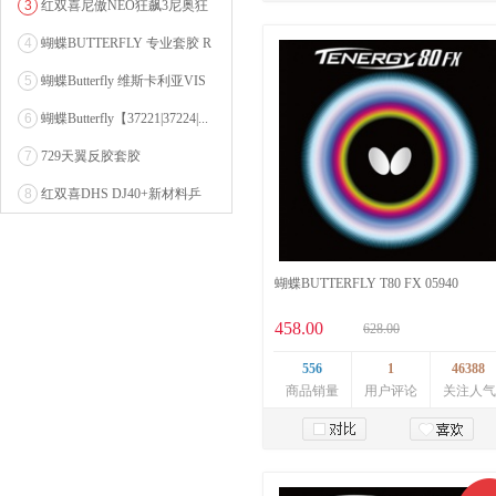
3
红双喜尼傲NEO狂飙3尼奥狂
加入购物车
3狂飚三（含37度柔...
4
蝴蝶BUTTERFLY 专业套胶 R
OZENA（...
5
蝴蝶Butterfly 维斯卡利亚VIS
CARI...
6
蝴蝶Butterfly【37221|37224|...
7
729天翼反胶套胶
8
红双喜DHS DJ40+新材料乒
乓球 WTT系列...
蝴蝶BUTTERFLY T80 FX 05940
458.00
628.00
556
1
46388
商品销量
用户评论
关注人气
加入购物车