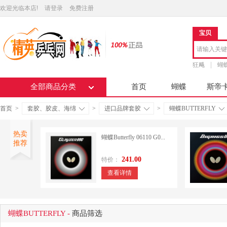
欢迎光临本店!
请登录
免费注册
宝贝
狂飚
蝴
全部商品分类
首页
蝴蝶
斯帝
首页
>
套胶、胶皮、海绵
>
进口品牌套胶
>
蝴蝶BUTTERFLY
热卖
蝴蝶Butterfly 06110 G0...
推荐
241.00
特价：
查看详情
蝴蝶BUTTERFLY -
商品筛选