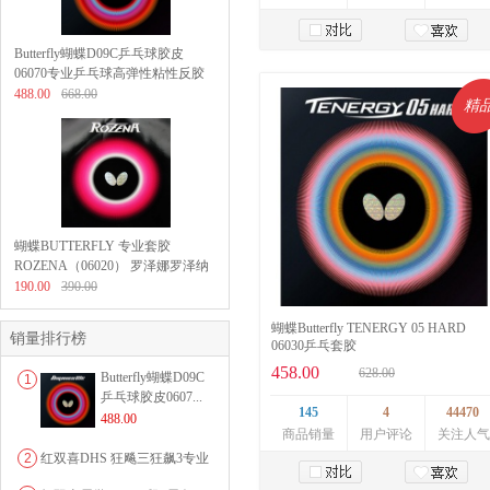
Butterfly蝴蝶D09C乒乓球胶皮
加入购物车
06070专业乒乓球高弹性粘性反胶
套胶 采用高弹性海绵
488.00
668.00
精
蝴蝶BUTTERFLY 专业套胶
ROZENA（06020） 罗泽娜罗泽纳
玫瑰套胶
190.00
390.00
蝴蝶Butterfly TENERGY 05 HARD
销量排行榜
06030乒乓套胶
458.00
628.00
Butterfly蝴蝶D09C
1
乒乓球胶皮0607...
145
4
44470
488.00
商品销量
用户评论
关注人气
2
红双喜DHS 狂飚三狂飙3专业
乒乓球粘性反胶套胶...