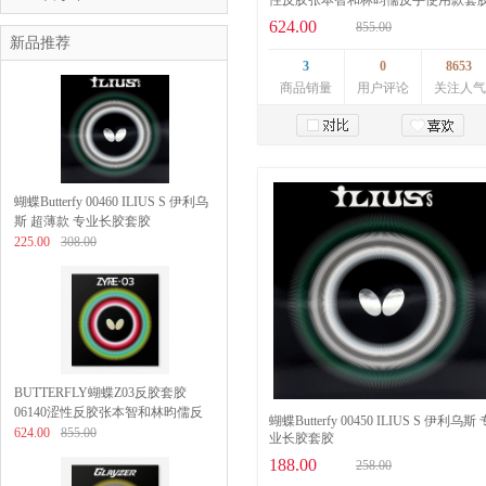
性反胶张本智和林昀儒反手使用款套
释放出前所未有的旋转性能弧线更高
624.00
855.00
点更深！
新品推荐
3
0
8653
商品销量
用户评论
关注人气
加入购物车
蝴蝶Butterfy 00460 ILIUS S 伊利乌
斯 超薄款 专业长胶套胶
225.00
308.00
BUTTERFLY蝴蝶Z03反胶套胶
06140涩性反胶张本智和林昀儒反
蝴蝶Butterfy 00450 ILIUS S 伊利乌斯 
手使用款套胶释放出前所未有的旋
624.00
855.00
业长胶套胶
转性能弧线更高落点更深！
188.00
258.00