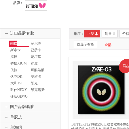
品牌：
进口品牌套胶
排序：
上架
销量
价
蝴蝶
多尼克
仅显示有货
全部
BUTTERFLY
DONIC
斯帝卡
亚萨卡
STIGA
YASAKA
挺拔
尼塔库
TIBHAR
NITTAKU
骄猛XIOM
岸度
新
ANDRO
优拉
可酷达酷
JOOLA
KKT
达克DK
赛维卡
SAVIGA
大和TSP
阳光
SUNFLEX
耐仕NEXY
维克塔斯
VICTAS
捷沃GEWO
国产品牌套胶
单胶皮
BUTTERFLY蝴蝶Z03反胶套胶06140
单海绵