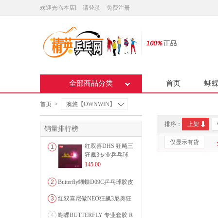
欢迎光临本店!
请登录
免费注册
全部商品分类
首页
蝴
首页
>
澳悠【OWNWIN】
排序：
上架
销量排行榜
仅显示有货
红双喜DHS 狂飚三
1
狂飙3专业乒乓球
粘性反胶套胶...
145.00
2
Butterfly蝴蝶D09C乒乓球胶皮
0607...
3
红双喜尼傲NEO狂飙3尼奥狂
3狂飚三（含37度柔...
4
蝴蝶BUTTERFLY 专业套胶 R