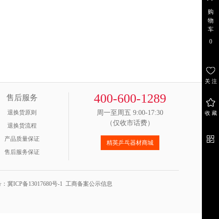
购
物
车
0
关 注
关注
400-600-1289
售后服务
店铺
退换货原则
周一至周五 9:00-17:30
收 藏
（仅收市话费）
收 藏
退换货流程
商 品
产品质量保证
精英乒乓器材商城
售后服务保证
官 方
微 信
对
号：
冀ICP备13017680号-1
工商备案公示信息
比
栏