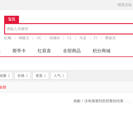
精英总站
宝贝
狂飚
蝴蝶王
OC
张继科
CL
马龙
F1
樊振东
蝶
斯帝卡
红双喜
全部商品
积分商城
销量
价格
更新
人气
全部
抱歉！没有搜索到您想要的结果……