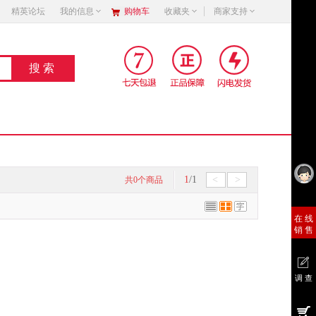
精英论坛
我的信息
购物车
收藏夹
商家支持
1
/1
<
>
共
0
个商品
销 售
在 线
销 售
调 查
在 线
调 查