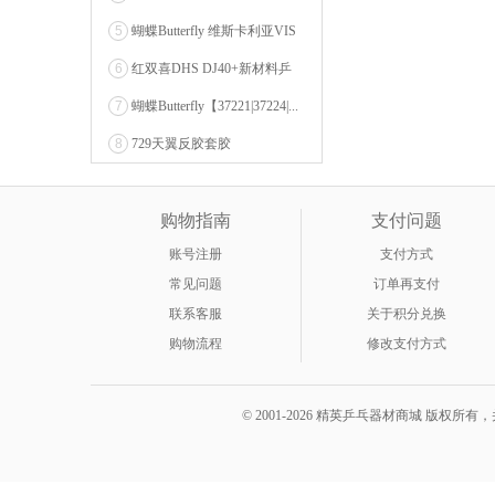
OZENA（...
5
蝴蝶Butterfly 维斯卡利亚VIS
CARI...
6
红双喜DHS DJ40+新材料乒
乓球 WTT系列...
7
蝴蝶Butterfly【37221|37224|...
8
729天翼反胶套胶
购物指南
支付问题
账号注册
支付方式
常见问题
订单再支付
联系客服
关于积分兑换
购物流程
修改支付方式
© 2001-2026 精英乒乓器材商城 版权所有，