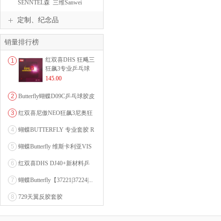
JOOLA
SENNTEL森
三维Sanwei
淘
定制、纪念品
销量排行榜
红双喜DHS 狂飚三
1
狂飙3专业乒乓球
粘性反胶套胶...
145.00
2
Butterfly蝴蝶D09C乒乓球胶皮
0607...
3
红双喜尼傲NEO狂飙3尼奥狂
3狂飚三（含37度柔...
4
蝴蝶BUTTERFLY 专业套胶 R
OZENA（...
5
蝴蝶Butterfly 维斯卡利亚VIS
CARI...
6
红双喜DHS DJ40+新材料乒
乓球 WTT系列...
7
蝴蝶Butterfly【37221|37224|...
8
729天翼反胶套胶