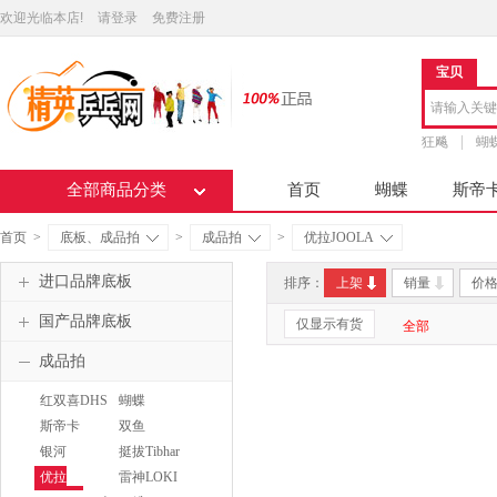
欢迎光临本店!
请登录
免费注册
宝贝
狂飚
蝴
全部商品分类
首页
蝴蝶
斯帝
首页
>
底板、成品拍
>
成品拍
>
优拉JOOLA
进口品牌底板
排序：
上架
销量
价
国产品牌底板
仅显示有货
全部
成品拍
红双喜DHS
蝴蝶
BUTTERFLY
斯帝卡
双鱼
STIGA
DoubleFish
银河
挺拔Tibhar
YINHE
优拉
雷神LOKI