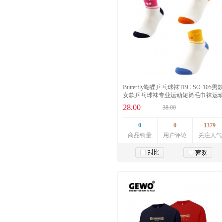
Butterfly蝴蝶乒乓球袜TBC-SO-105男
女款乒乓球袜专业运动短筒毛巾袜运
袜
28.00
38.00
0
0
1379
商品销量
用户评论
关注人气
加入购物车