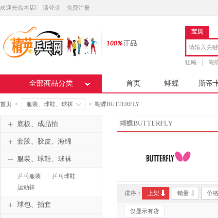
欢迎光临本店!
请登录
免费注册
宝贝
狂飚
蝴
全部商品分类
首页
蝴蝶
斯帝
首页
>
服装、球鞋、球袜
>
蝴蝶BUTTERFLY
蝴蝶BUTTERFLY
底板、成品拍
套胶、胶皮、海绵
服装、球鞋、球袜
乒乓服装
乒乓球鞋
运动袜
排序：
上架
销量
价
球包、拍套
仅显示有货