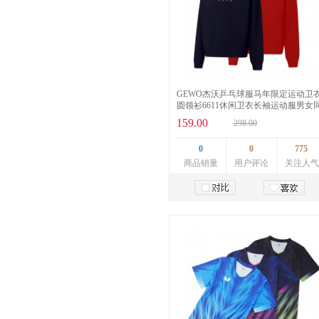
GEWO杰沃乒乓球服马年限定运动卫
圆领衫6611休闲卫衣长袖运动服男女
款
159.00
298.00
0
0
775
商品销量
用户评论
关注人气
加入购物车