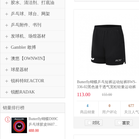
胶水、清洁剂、打底油
乒乓球、球台、网架
乒乓附件、书刊
发球机、场馆器材
Gambler 敢搏
澳悠【OWNWIN】
球星器材
锐科特REACTOR
Butterfly蝴蝶乒乓短裤运动短裤BWS-
336-02黑色速干透气宽松轻量运动裤
锐酷RADAK
113.00
155.00
4
0
677
销量排行榜
商品销量
用户评论
关注人气
Butterfly蝴蝶D09C
1
乒乓球胶皮0607...
488.00
加入购物车