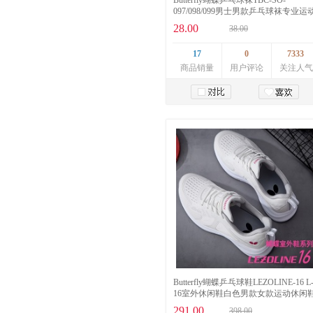
Butterfly蝴蝶乒乓球袜TBC-SO-
097/098/099男士男款乒乓球袜专业运
短筒毛巾袜运动袜
28.00
38.00
17
0
7333
商品销量
用户评论
关注人气
加入购物车
Butterfly蝴蝶乒乓球鞋LEZOLINE-16 L
16室外休闲鞋白色男款女款运动休闲
291.00
398.00