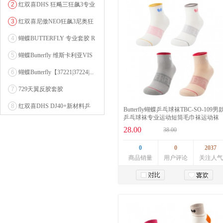
2
红双喜DHS 狂飚三狂飙3专业
乒乓球粘性反胶套胶...
3
红双喜尼傲NEO狂飙3尼奥狂
3狂飚三（含37度柔...
4
蝴蝶BUTTERFLY 专业套胶 R
OZENA（...
5
蝴蝶Butterfly 维斯卡利亚VIS
CARI...
6
蝴蝶Butterfly【37221|37224|...
7
729天翼反胶套胶
8
红双喜DHS DJ40+新材料乒
Butterfly蝴蝶乒乓球袜TBC-SO-109男
乓球 WTT系列...
乒乓球袜专业运动短筒毛巾袜运动袜
28.00
38.00
0
0
2037
商品销量
用户评论
关注人气
加入购物车