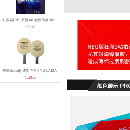
JOOLA优拉雨果同款乒...
960.00
红双喜DHS 天极3-60套胶天极360
171.00
蝴蝶Butterfly 维斯卡利亚VISCARIA
1028.00
30041/30044/24010蝴蝶王VIS芳碳纤
维乒乓球底板