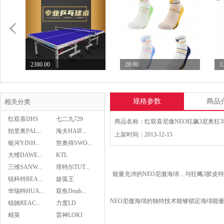
2380.00
28.00
1
七二九729乒乓球台专业...
Butterfly蝴蝶乒...
S
规格参数
商品
相关分类
红双喜DHS
七二九729
拍里奥PAL...
海夫HAIF...
上架时间：2013-12-15
银河YINH...
世奥得SWO...
28.00
大维DAWE...
KTL
Butterfly蝴蝶乒...
三维SANW...
塔特尔TUT...
能量充沛的NEO尼傲海绵，与狂飚3胶皮
锐科特REA...
旋弧王
华瑞特HUA...
双鱼Doub...
NEO尼傲海绵的独特技术能够锁定海绵能
锐驰REAC...
力度LD
精英
雷神LOKI