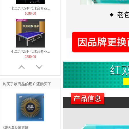
七二九729乒乓球台专业...
1099.00
七二九729乒乓球台专业...
2380.00
购买了该商品的用户还购买了
TIBHAR挺拔飞舞紫金...
169.00
729天翼反胶套胶