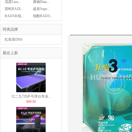
流星Liux...
典驰Dian...
Asics亚瑟士乒乓球鞋...
雷蛇RAZE...
超皇Supe...
439.00
RADAK锐...
锐酷RADA...
同类品牌
红双喜DHS
Butterfly蝴蝶乒...
最近上新
29.00
七二九729乒乓球台专业...
899.00