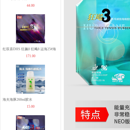
44.00
【非正常底板尺寸】But...
60.00
红双喜DHS 狂飙8 狂飚8 运海25#海
JOOLA优拉乒乓球拍套...
171.00
绵
49.00
JOOLA优拉雨果同款乒...
海夫海豚260ml胶水
1260.00
15.00