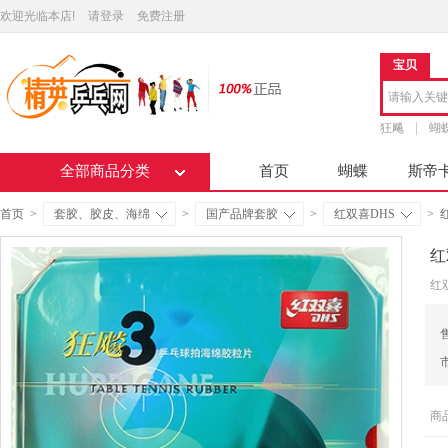
欢迎光临本店!
请登录
免费注册
宝贝
狂飚
蝴
全部商品分类
首页
蝴蝶
斯帝
首页
>
套胶、胶皮、海绵
>
国产品牌套胶
>
红双喜DHS
>
红
红
商