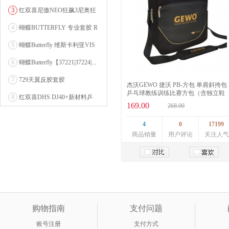
乒乓球粘性反胶套胶...
3
红双喜尼傲NEO狂飙3尼奥狂
3狂飚三（含37度柔...
4
蝴蝶BUTTERFLY 专业套胶 R
OZENA（...
5
蝴蝶Butterfly 维斯卡利亚VIS
CARI...
6
蝴蝶Butterfly【37221|37224|...
7
729天翼反胶套胶
杰沃GEWO 捷沃 PB-方包 单肩斜挎包
乒乓球教练训练比赛方包（含独立鞋
8
红双喜DHS DJ40+新材料乒
仓）
169.00
268.00
乓球 WTT系列...
4
0
17199
商品销量
用户评论
关注人气
加入购物车
购物指南
支付问题
账号注册
支付方式