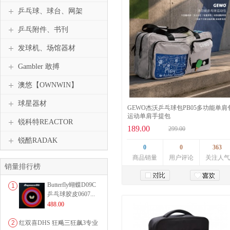
乒乓球、球台、网架
乒乓附件、书刊
发球机、场馆器材
Gambler 敢搏
澳悠【OWNWIN】
球星器材
GEWO杰沃乒乓球包PB05多功能单肩
运动单肩手提包
锐科特REACTOR
189.00
299.00
锐酷RADAK
0
0
363
商品销量
用户评论
关注人气
销量排行榜
Butterfly蝴蝶D09C
1
加入购物车
乒乓球胶皮0607...
488.00
2
红双喜DHS 狂飚三狂飙3专业