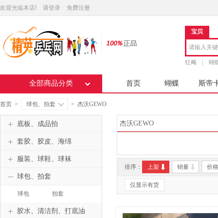
欢迎光临本店!
请登录
免费注册
宝贝
狂飚
蝴
全部商品分类
首页
蝴蝶
斯帝
首页
>
球包、拍套
>
杰沃GEWO
杰沃GEWO
底板、成品拍
套胶、胶皮、海绵
服装、球鞋、球袜
排序：
上架
销量
价
球包、拍套
仅显示有货
球包
拍套
胶水、清洁剂、打底油