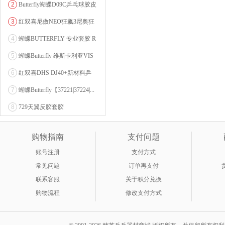
2
Butterfly蝴蝶D09C乒乓球胶皮
0607...
3
红双喜尼傲NEO狂飙3尼奥狂
3狂飚三（含37度柔...
4
蝴蝶BUTTERFLY 专业套胶 R
OZENA（...
5
蝴蝶Butterfly 维斯卡利亚VIS
CARI...
6
红双喜DHS DJ40+新材料乒
乓球 WTT系列...
7
蝴蝶Butterfly【37221|37224|...
8
729天翼反胶套胶
购物指南
支付问题
账号注册
支付方式
常见问题
订单再支付
联系客服
关于积分兑换
购物流程
修改支付方式