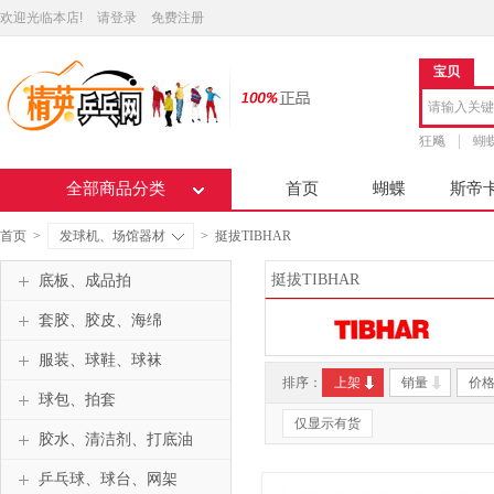
欢迎光临本店!
请登录
免费注册
宝贝
狂飚
蝴
全部商品分类
首页
蝴蝶
斯帝
首页
>
发球机、场馆器材
>
挺拔TIBHAR
挺拔TIBHAR
底板、成品拍
套胶、胶皮、海绵
服装、球鞋、球袜
排序：
上架
销量
价
球包、拍套
仅显示有货
胶水、清洁剂、打底油
乒乓球、球台、网架