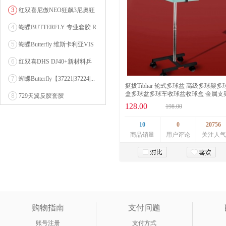
0607...
3
红双喜尼傲NEO狂飙3尼奥狂
3狂飚三（含37度柔...
4
蝴蝶BUTTERFLY 专业套胶 R
OZENA（...
5
蝴蝶Butterfly 维斯卡利亚VIS
CARI...
6
红双喜DHS DJ40+新材料乒
乓球 WTT系列...
7
蝴蝶Butterfly【37221|37224|...
挺拔Tibhar 轮式多球盆 高级多球架多
盒多球盆多球车收球盆收球盒 金属支
8
729天翼反胶套胶
128.00
198.00
10
0
20756
商品销量
用户评论
关注人气
加入购物车
购物指南
支付问题
账号注册
支付方式