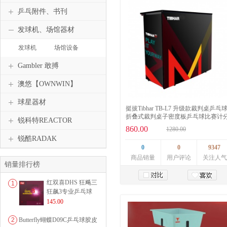
乒乓附件、书刊
发球机、场馆器材
发球机
场馆设备
Gambler 敢搏
澳悠【OWNWIN】
球星器材
挺拔Tibhar TB-L7 升级款裁判桌乒乓
折叠式裁判桌子密度板乒乓球比赛计
锐科特REACTOR
桌
860.00
1280.00
锐酷RADAK
0
0
9347
商品销量
用户评论
关注人气
销量排行榜
红双喜DHS 狂飚三
1
狂飙3专业乒乓球
加入购物车
粘性反胶套胶...
145.00
2
Butterfly蝴蝶D09C乒乓球胶皮