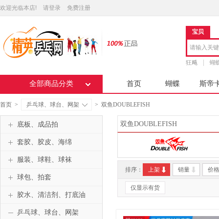
欢迎光临本店!
请登录
免费注册
宝贝
狂飚
蝴
全部商品分类
首页
蝴蝶
斯帝
首页
>
乒乓球、球台、网架
>
双鱼DOUBLEFISH
双鱼DOUBLEFISH
底板、成品拍
套胶、胶皮、海绵
服装、球鞋、球袜
排序：
上架
销量
价
球包、拍套
仅显示有货
胶水、清洁剂、打底油
乒乓球、球台、网架