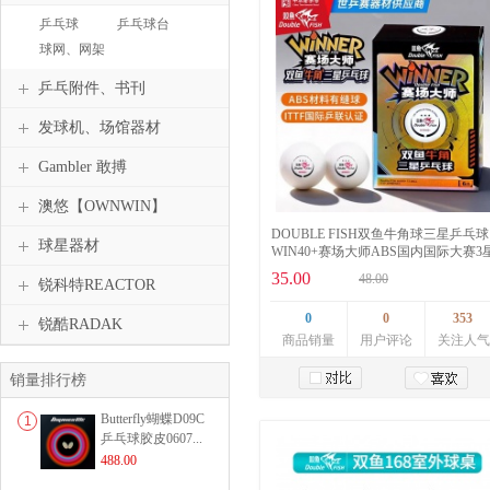
乒乓球
乒乓球台
球网、网架
乒乓附件、书刊
发球机、场馆器材
Gambler 敢搏
澳悠【OWNWIN】
DOUBLE FISH双鱼牛角球三星乒乓球
球星器材
WIN40+赛场大师ABS国内国际大赛3
兵乓球耐打ITTF认证6颗
35.00
48.00
锐科特REACTOR
0
0
353
锐酷RADAK
商品销量
用户评论
关注人气
销量排行榜
加入购物车
Butterfly蝴蝶D09C
1
乒乓球胶皮0607...
488.00