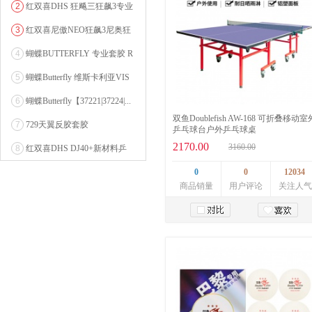
2
红双喜DHS 狂飚三狂飙3专业
乒乓球粘性反胶套胶...
3
红双喜尼傲NEO狂飙3尼奥狂
3狂飚三（含37度柔...
4
蝴蝶BUTTERFLY 专业套胶 R
OZENA（...
5
蝴蝶Butterfly 维斯卡利亚VIS
CARI...
6
蝴蝶Butterfly【37221|37224|...
双鱼Doublefish AW-168 可折叠移动室
7
729天翼反胶套胶
乒乓球台户外乒乓球桌
2170.00
3160.00
8
红双喜DHS DJ40+新材料乒
乓球 WTT系列...
0
0
12034
商品销量
用户评论
关注人气
加入购物车