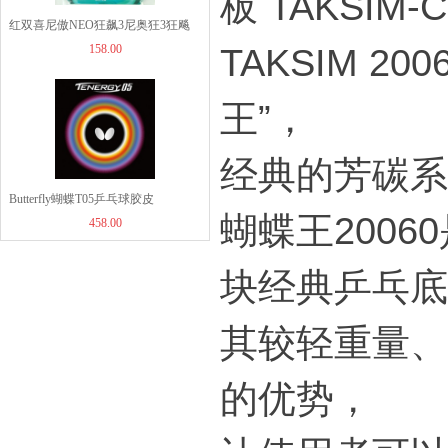
板 TAKSIM-C
960.00
红双喜尼傲NEO狂飙3尼奥狂3狂飚
158.00
TAKSIM 
三（含37度柔）
王”，
经典的芳碳系
Butterfly蝴蝶T05乒乓球胶皮
蝴蝶王200
458.00
（05800）TENERGY 05涩性反胶套
胶
块经典乒乓底
其较轻重量、
的优势，