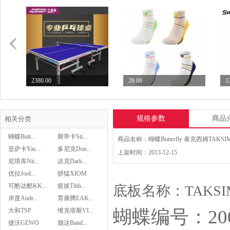
2380.00
28.00
1
七二九729乒乓球台专业...
Butterfly蝴蝶乒...
S
规格参数
商品
相关分类
蝴蝶Butt...
斯帝卡Sti...
亚萨卡Yas...
多尼克Don...
上架时间：2013-12-15
尼塔库Nit...
达克Dark...
28.00
优拉Jool...
骄猛XIOM
Butterfly蝴蝶乒...
可酷达酷KK...
挺拔Tibh...
底板名称：TAKSIM 
岸度Andr...
育康腾EAK...
蝴蝶编号：200
大和TSP
维克塔斯VI...
Asics亚瑟士乒乓球鞋...
捷沃GEWO
颁达Band...