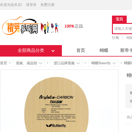
欢迎光临本店!
请登录
免费注册
宝贝
狂飚
蝴
全部商品分类
首页
蝴蝶
斯帝
首页
>
底板、成品拍
>
进口品牌底板
>
蝴蝶Butterfly
>
蝴蝶B
蝴
商