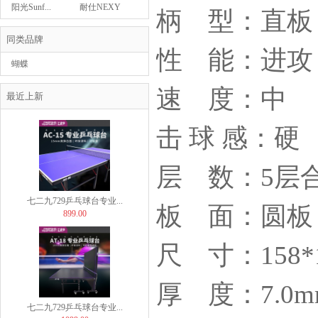
439.00
阳光Sunf...
耐仕NEXY
柄 型：直板
同类品牌
性 能：进攻
蝴蝶
BUTTERFLY
速 度：中
Butterfly蝴蝶乒...
最近上新
29.00
击 球 感：硬
层 数：5层合
七二九729乒乓球台专业...
板 面：圆板
899.00
尺 寸：158*
厚 度：7.0m
七二九729乒乓球台专业...