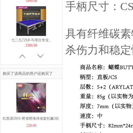
1099.00
手柄尺寸：CS(
具有纤维碳素
七二九729乒乓球台专业...
2380.00
杀伤力和稳定
购买了该商品的用户还购买了
TIBHAR挺拔飞舞紫金...
169.00
红双喜DHS 橙省橙海绵省套狂飙3狂
220.00
飚三狂飚3/省狂3反胶套胶
【非正常底板尺寸】But...