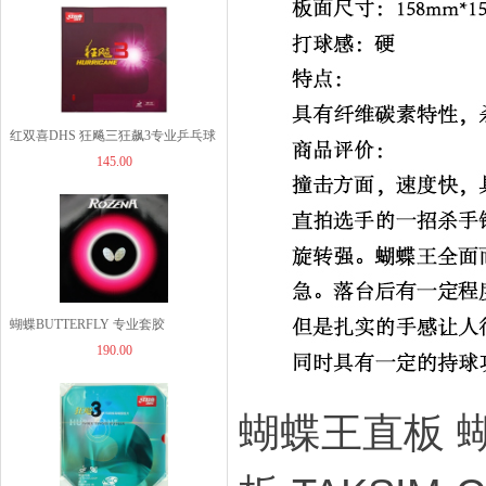
60.00
红双喜DHS 狂飚三狂飙3专业乒乓球
JOOLA优拉乒乓球拍套...
145.00
粘性反胶套胶狂飙普狂3套胶
49.00
JOOLA优拉雨果同款乒...
蝴蝶BUTTERFLY 专业套胶
1260.00
190.00
ROZENA（06020） 罗泽娜罗泽纳
玫瑰套胶
蝴蝶王直板 蝴
JOOLA优拉雨果同款乒...